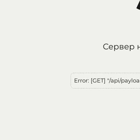
Сервер н
Error: [GET] "/api/payl