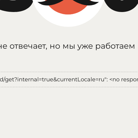
е отвечает, но мы уже работаем
oad/get?internal=true&currentLocale=ru": <no respo