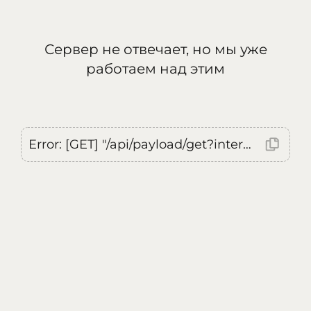
Сервер не отвечает, но мы уже
работаем над этим
Error: [GET] "/api/payload/get?internal=true&currentLocale=ru": <no response> Failed to fetch