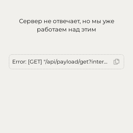
Сервер не отвечает, но мы уже
работаем над этим
Error: [GET] "/api/payload/get?internal=true&currentLocale=ru": <no response> Failed to fetch