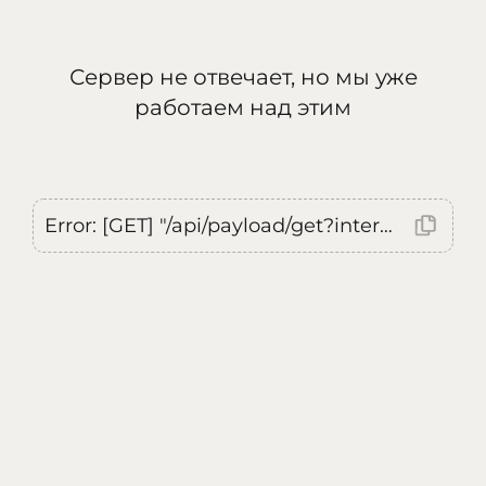
Сервер не отвечает, но мы уже
работаем над этим
Error: [GET] "/api/payload/get?internal=true&currentLocale=ru": <no response> Failed to fetch