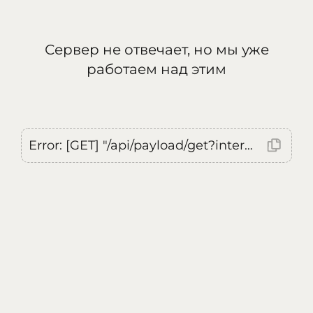
Сервер не отвечает, но мы уже
работаем над этим
Error: [GET] "/api/payload/get?internal=true&currentLocale=ru": <no response> Failed to fetch