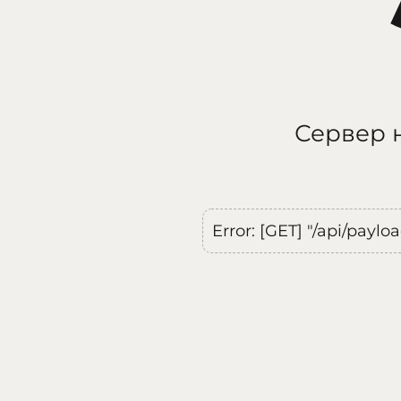
Сервер н
Error: [GET] "/api/payl