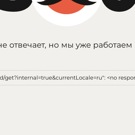
е отвечает, но мы уже работаем
oad/get?internal=true&currentLocale=ru": <no respo